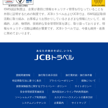
ISMS認証制度は、企業が適切に情報セキュリティ管理を行なっていることを
外部に証明するための制度です。JCBトラベルおよびJCBでは、ISMS認証取得
活動に取り組み、お客様よりお預かりしているさまざまな情報にたいして、組
織的、人的、物理的、技術的な安全管理対策を講じ、取り扱っております。情
報セキュリティ活動は継続が重要です。JCBトラベルでは、今後も維持・改善
に努めてまいります。
渡航関連情報
旅行取引表示項目
旅行業約款・旅行条件書
特定商取引法に基づく表示
プライバシーポリシー
保険について
損害保険販売に関するプライバシー・ポリシー
サイトポリシー
安全管理措置実施状況
国内宿泊オンライン予約利用規約
ソーシャルメディア利用規約
カスタマーハラスメントの基本方針
システムメンテナンス
企業案内
サイトマップ