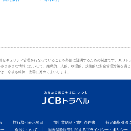
情報セキュリティ管理を行なっていることを外部に証明するための制度です。JCBトラ
るさまざまな情報にたいして、組織的、人的、物理的、技術的な安全管理対策を講じ
では、今後も維持・改善に努めてまいります。
報
旅行取引表示項目
旅行業約款・旅行条件書
特定商取引法
シー
保険について
損害保険販売に関するプライバシー・ポリシー