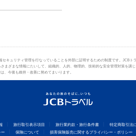
情報セキュリティ管理を行なっていることを外部に証明するための制度です。JCBトラ
るさまざまな情報にたいして、組織的、人的、物理的、技術的な安全管理対策を講じ
では、今後も維持・改善に努めてまいります。
報
旅行取引表示項目
旅行業約款・旅行条件書
特定商取引法
シー
保険について
損害保険販売に関するプライバシー・ポリシー