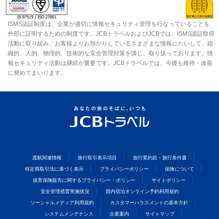
ISMS認証制度は、企業が適切に情報セキュリティ管理を行なっていることを
外部に証明するための制度です。JCBトラベルおよびJCBでは、ISMS認証取得
活動に取り組み、お客様よりお預かりしているさまざまな情報にたいして、組
織的、人的、物理的、技術的な安全管理対策を講じ、取り扱っております。情
報セキュリティ活動は継続が重要です。JCBトラベルでは、今後も維持・改善
に努めてまいります。
渡航関連情報
旅行取引表示項目
旅行業約款・旅行条件書
特定商取引法に基づく表示
プライバシーポリシー
保険について
損害保険販売に関するプライバシー・ポリシー
サイトポリシー
安全管理措置実施状況
国内宿泊オンライン予約利用規約
ソーシャルメディア利用規約
カスタマーハラスメントの基本方針
システムメンテナンス
企業案内
サイトマップ