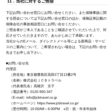
11．当社に対するご照会
下記お問い合わせ窓口にお問い合せください。また保険事故に関
する照会については下記お問い合せ窓口のほか、保険証券記載の
保険会社の事故相談窓口にお問い合せください。
ご照会者がご本人であることをご確認させていただいた上で、対
応させていただきますので、あらかじめご了承願います。
当社からのEメール、ダイレクトメール等による新商品・サービ
スのご案内について、ご希望されない場合は、下記のお問い合せ
先までお申し出下さい。
■お問い合せ先
代理店
（所在地）東京都豊島区高田3丁目13番2号
（名称）株式会社ＪＣＢトラベル
（代表者氏名）高根沢 京子
（電話番号）
0120-950-347
（E-mail）info@jcbtravel.co.jp
（ホームページ）https://www.jcbtravel.co.jp/
（受付時間）10:00AM～6:00PM ※日・祝・年末年始休