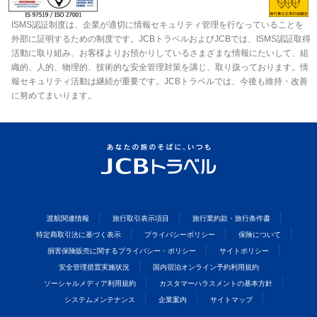
ISMS認証制度は、企業が適切に情報セキュリティ管理を行なっていることを
外部に証明するための制度です。JCBトラベルおよびJCBでは、ISMS認証取得
活動に取り組み、お客様よりお預かりしているさまざまな情報にたいして、組
織的、人的、物理的、技術的な安全管理対策を講じ、取り扱っております。情
報セキュリティ活動は継続が重要です。JCBトラベルでは、今後も維持・改善
に努めてまいります。
渡航関連情報
旅行取引表示項目
旅行業約款・旅行条件書
特定商取引法に基づく表示
プライバシーポリシー
保険について
損害保険販売に関するプライバシー・ポリシー
サイトポリシー
安全管理措置実施状況
国内宿泊オンライン予約利用規約
ソーシャルメディア利用規約
カスタマーハラスメントの基本方針
システムメンテナンス
企業案内
サイトマップ