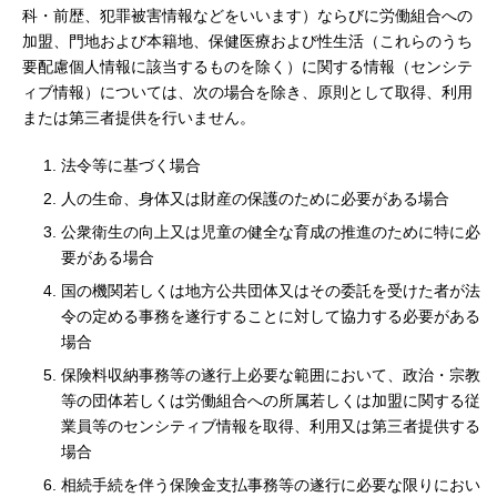
科・前歴、犯罪被害情報などをいいます）ならびに労働組合への
加盟、門地および本籍地、保健医療および性生活（これらのうち
要配慮個人情報に該当するものを除く）に関する情報（センシテ
ィブ情報）については、次の場合を除き、原則として取得、利用
または第三者提供を行いません。
法令等に基づく場合
人の生命、身体又は財産の保護のために必要がある場合
公衆衛生の向上又は児童の健全な育成の推進のために特に必
要がある場合
国の機関若しくは地方公共団体又はその委託を受けた者が法
令の定める事務を遂行することに対して協力する必要がある
場合
保険料収納事務等の遂行上必要な範囲において、政治・宗教
等の団体若しくは労働組合への所属若しくは加盟に関する従
業員等のセンシティブ情報を取得、利用又は第三者提供する
場合
相続手続を伴う保険金支払事務等の遂行に必要な限りにおい