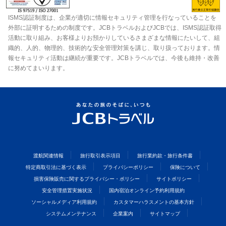
ISMS認証制度は、企業が適切に情報セキュリティ管理を行なっていることを
外部に証明するための制度です。JCBトラベルおよびJCBでは、ISMS認証取得
活動に取り組み、お客様よりお預かりしているさまざまな情報にたいして、組
織的、人的、物理的、技術的な安全管理対策を講じ、取り扱っております。情
報セキュリティ活動は継続が重要です。JCBトラベルでは、今後も維持・改善
に努めてまいります。
渡航関連情報
旅行取引表示項目
旅行業約款・旅行条件書
特定商取引法に基づく表示
プライバシーポリシー
保険について
損害保険販売に関するプライバシー・ポリシー
サイトポリシー
安全管理措置実施状況
国内宿泊オンライン予約利用規約
ソーシャルメディア利用規約
カスタマーハラスメントの基本方針
システムメンテナンス
企業案内
サイトマップ