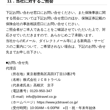
11．当社に対するご照会
下記お問い合わせ窓口にお問い合せください。また保険事故に関
する照会については下記お問い合せ窓口のほか、保険証券記載の
保険会社の事故相談窓口にお問い合せください。
ご照会者がご本人であることをご確認させていただいた上で、対
応させていただきますので、あらかじめご了承願います。
当社からのEメール、ダイレクトメール等による新商品・サービ
スのご案内について、ご希望されない場合は、下記のお問い合せ
先までお申し出下さい。
■お問い合せ先
代理店
（所在地）東京都豊島区高田3丁目13番2号
（名称）株式会社ＪＣＢトラベル
（代表者氏名）高根沢 京子
（電話番号）
0120-950-347
（E-mail）info@jcbtravel.co.jp
（ホームページ）https://www.jcbtravel.co.jp/
（受付時間）10:00AM～6:00PM ※日・祝・年末年始休