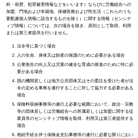
科・前歴、犯罪被害情報などをいいます）ならびに労働組合への
加盟、門地および本籍地、保健医療および性生活（これらのうち
要配慮個人情報に該当するものを除く）に関する情報（センシテ
ィブ情報）については、次の場合を除き、原則として取得、利用
または第三者提供を行いません。
法令等に基づく場合
人の生命、身体又は財産の保護のために必要がある場合
公衆衛生の向上又は児童の健全な育成の推進のために特に必
要がある場合
国の機関若しくは地方公共団体又はその委託を受けた者が法
令の定める事務を遂行することに対して協力する必要がある
場合
保険料収納事務等の遂行上必要な範囲において、政治・宗教
等の団体若しくは労働組合への所属若しくは加盟に関する従
業員等のセンシティブ情報を取得、利用又は第三者提供する
場合
相続手続を伴う保険金支払事務等の遂行に必要な限りにおい