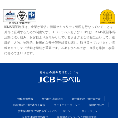
ISMS認証制度は、企業が適切に情報セキュリティ管理を行なっていることを
外部に証明するための制度です。JCBトラベルおよびJCBでは、ISMS認証取得
活動に取り組み、お客様よりお預かりしているさまざまな情報にたいして、組
織的、人的、物理的、技術的な安全管理対策を講じ、取り扱っております。情
報セキュリティ活動は継続が重要です。JCBトラベルでは、今後も維持・改善
に努めてまいります。
渡航関連情報
旅行取引表示項目
旅行業約款・旅行条件書
特定商取引法に基づく表示
プライバシーポリシー
保険について
損害保険販売に関するプライバシー・ポリシー
サイトポリシー
安全管理措置実施状況
国内宿泊オンライン予約利用規約