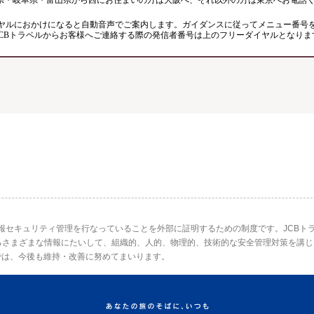
県・岐阜県・富山県から西にお住まいの方は大阪へ、それ以外の方は東京へお電話
ヤルにおかけになると自動音声でご案内します。ガイダンスに従ってメニュー番号
JCBトラベルからお客様へご連絡する際の発信者番号は上のフリーダイヤルとなりま
情報セキュリティ管理を行なっていることを外部に証明するための制度です。JCBトラ
るさまざまな情報にたいして、組織的、人的、物理的、技術的な安全管理対策を講じ
では、今後も維持・改善に努めてまいります。