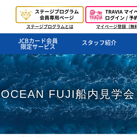
ステージプログラムとは
マイページ登録（無
JCBカード会員
スタッフ紹介
限定サービス
I OCEAN FUJI船内見