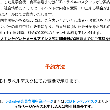
。また見学会後、食事会場まではJCBトラベルのスタッフがご案
、社会情勢によっては、イベントの内容を変更・中止する場合があ
くはメールにてご案内いたします。
内事項等がある場合には、ご入力いただいた代表者へお電話をさ
ナンバーの事前申請が必要になり、当日登録頂いた身分証をお忘れ
11日（土）日以降、料金の100％のキャンセル料を申し受けます。
入力いただいたメールアドレス宛に開催日の3日前までにご連絡を
予約方法
CBトラベルデスクにて
お電話で承ります。
は、
J-Basket会員専用申込ページ
または
JCBトラベルデスク
よりお
※当ページからのお申し込みは割引対象外です。