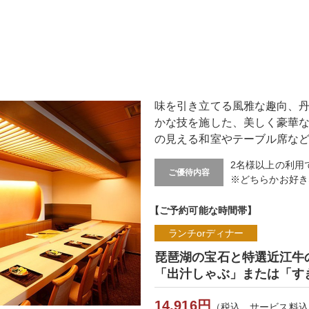
味を引き立てる風雅な趣向、
かな技を施した、美しく豪華
の見える和室やテーブル席な
2名様以上の利用
ご優待内容
※どちらかお好き
【ご予約可能な時間帯】
ランチorディナー
琵琶湖の宝石と特選近江牛
「出汁しゃぶ」または「す
14,916円
（税込、サービス料込