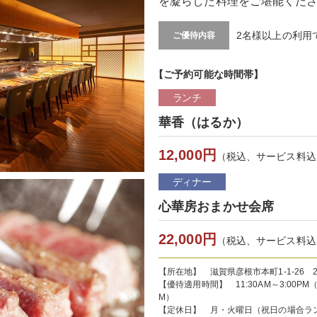
を凝らした料理をご堪能くだ
2名様以上の利用
ご優待内容
【ご予約可能な時間帯】
ランチ
華香（はるか）
12,000円
（税込、サービス料込
ディナー
心華房おまかせ会席
22,000円
（税込、サービス料込
【所在地】 滋賀県彦根市本町1-1-26
【優待適用時間】 11:30AM～3:00PM（L.O
M）
【定休日】 月・火曜日（祝日の場合ラン