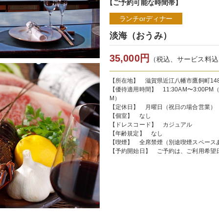
【ご予約可能な時間帯】
ランチorディナー
淡海（おうみ）
35,000円
（税込、サービス料込
【所在地】 滋賀県近江八幡市鷹飼町14
【優待適用時間】 11:30AM〜3:00PM（L.O
M）
【定休日】 月曜日（祝日の場合営業）
【個室】 なし
【ドレスコード】 カジュアル
【年齢規定】 なし
【喫煙】 全席禁煙（別途喫煙スペース
【予約開始日】 ご予約は、ご利用希望