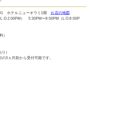
81 ホテルニューオウミ1階
お店の地図
.2:00PM） 5:30PM〜9:00PM（L.O.8:00P
料）
あり）
日の3ヵ月前から受付可能です。