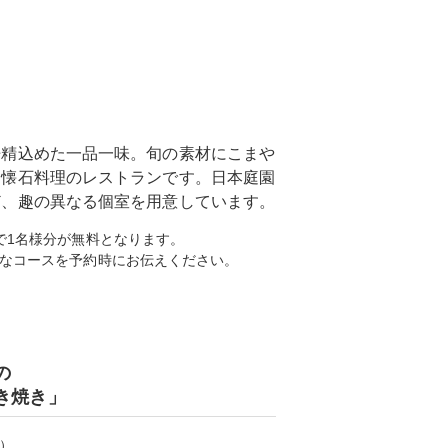
丹精込めた一品一味。旬の素材にこまや
な懐石料理のレストランです。日本庭園
ど、趣の異なる個室を用意しています。
で1名様分が無料となります。
なコースを予約時にお伝えください。
の
き焼き」
）