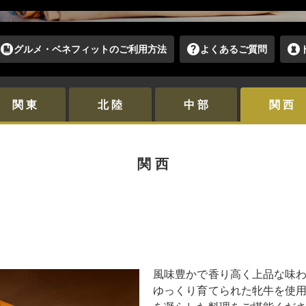
グルメ・ベネフィットの
ご利用方法
よくあるご質問
関 東
北 陸
中 部
関 西
関 西
風味豊かで香り高く上品な味
ゆっくり育てられた牝牛を使