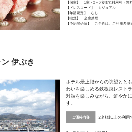
【個室】 1室・2～6名様で利用可（無料
【ドレスコード】 カジュアル
【年齢規定】 なし
【喫煙】 全席禁煙
【予約開始日】 ご予約は、ご利用希望
ン 伊ぶき
―
ホテル最上階からの眺望とと
わいを楽しめる鉄板焼レスト
対話を楽しみながら、鮮やか
す。
2名様以上の利用
ご優待内容