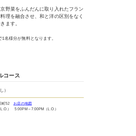
、京野菜をふんだんに取り入れたフラン
ス料理を融合させ、和と洋の区別をなく
できます。
で1名様分が無料となります。
ルコース
し）
田町52
お店の地図
O.） 5:00PM～7:00PM（L.O.）