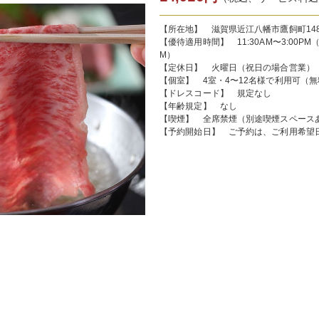
【所在地】 滋賀県近江八幡市鷹飼町14
【優待適用時間】 11:30AM〜3:00PM（L.O
M）
【定休日】 火曜日（祝日の場合営業）
【個室】 4室・4〜12名様で利用可（無
【ドレスコード】 規定なし
【年齢規定】 なし
【喫煙】 全席禁煙（別途喫煙スペース
【予約開始日】 ご予約は、ご利用希望