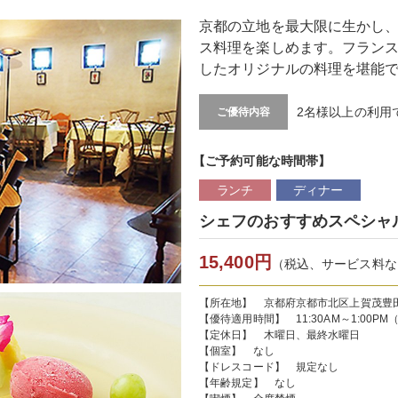
京都の立地を最大限に生かし
ス料理を楽しめます。フラン
したオリジナルの料理を堪能
2名様以上の利用
ご優待内容
【ご予約可能な時間帯】
ランチ
ディナー
シェフのおすすめスペシャ
15,400円
（税込、サービス料な
【所在地】 京都府京都市北区上賀茂豊
【優待適用時間】 11:30AM～1:00PM（L.
【定休日】 木曜日、最終水曜日
【個室】 なし
【ドレスコード】 規定なし
【年齢規定】 なし