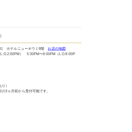
）
81 ホテルニューオウミ9階
お店の地図
.2:00PM） 5:30PM〜9:00PM（L.O.8:00P
あり）
日の3ヵ月前から受付可能です。