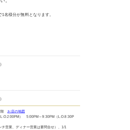
さい。
で1名様分が無料となります。
）
）
 2階
お店の地図
.2:00PM） 5:00PM～9:30PM（L.O.8:30P
チ営業、ディナー営業は要問合せ）、1/1