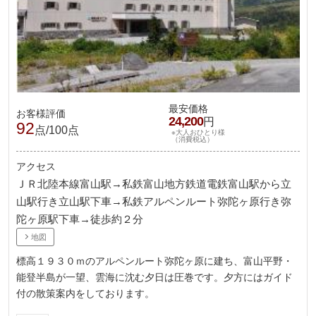
最安価格
お客様評価
24,200
円
92
点/100点
※大人おひとり様
（消費税込）
アクセス
ＪＲ北陸本線富山駅→私鉄富山地方鉄道電鉄富山駅から立
山駅行き立山駅下車→私鉄アルペンルート弥陀ヶ原行き弥
陀ヶ原駅下車→徒歩約２分
地図
標高１９３０ｍのアルペンルート弥陀ヶ原に建ち、富山平野・
能登半島が一望、雲海に沈む夕日は圧巻です。夕方にはガイド
付の散策案内をしております。