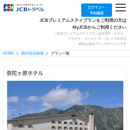
ログイン・
予約確認
JCBプレミアムステイプランをご利用の方は
MyJCBからご利用ください
※JCBプレミアムステイプランはJCBザ・クラス、
プラチナ、ゴールド ザ・プレミアの方の
特別な宿泊プランのサービスです
HOME
国内宿泊検索
プラン一覧
弥陀ヶ原ホテル