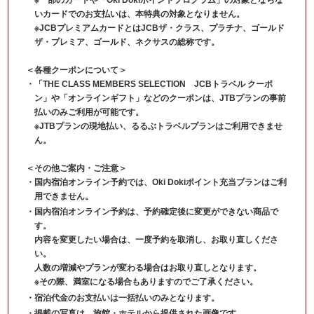
※一部のカードや「Oki Dokiポイントプログラム」の対象とならな
いカードでのお支払いは、本特典の対象となりません。
※JCBプレミアムカードとはJCBザ・クラス、プラチナ、ゴールド
ザ・プレミア、ゴールド、ネクサスの総称です。
＜各種クーポンについて＞
「THE CLASS MEMBERS SELECTION JCBトラベル クーポ
ン」や「オンラインギフト」などのクーポンは、JTBプランの事前
払いのみご利用が可能です。
※JTBプランの現地払い、るるぶトラベルプランはご利用できませ
ん。
＜その他ご案内・ご注意＞
国内宿泊オンライン予約では、Oki Dokiポイント充当プランはご利
用できません。
国内宿泊オンライン予約は、予約確定後に変更ができない商品で
す。
内容を変更したい場合は、一度予約を取消し、お取り直しくださ
い。
人数の増減やプランが変わる場合はお取り直しとなります。
※その際、満室になる場合もありますのでご了承ください。
宿泊代金のお支払いは一括払いのみとなります。
掲載の写真は、旅館・ホテルから提供された画像です。