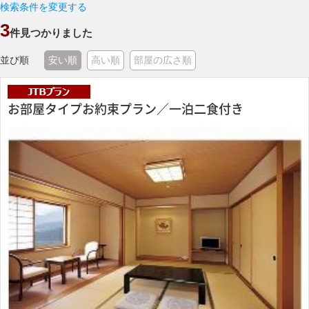
検索条件を変更する
3
件見つかりました
並び順
安い順
高い順
部屋の広さ順
お部屋タイプお約束プラン／一泊二食付き