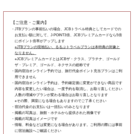
【ご注意・ご案内】
・JTBプランの事前払いの場合、JCBトラベル特典としてカードでの
お支払い額に対して、J-POINT3倍、JCBプレミアムカードなら5倍
にポイント倍率がアップします
※JTBプランの現地払い、るるぶトラベルプランは本特典の対象と
なりません。
※JCBプレミアムカードとはJCBザ・クラス、プラチナ、ゴールド
ザ・プレミア、ゴールド、ネクサスの総称です
・国内宿泊オンライン予約では、旅行代金ポイント充当プランはご利
用できません
・国内宿泊オンライン予約は、予約確定後に変更ができない商品です
内容を変更したい場合は、一度予約を取消し、お取り直しください
人数の増減やプランが変わる場合はお取り直しとなります
※その際、満室になる場合もありますのでご了承ください
・宿泊代金のお支払いは一括払いのみとなります
・掲載の写真は、旅館・ホテルから提供された画像です
・掲載の写真はイメージです
・情報、料金などは変更になる場合があります。ご利用の際には事前
に宿泊施設へご確認ください