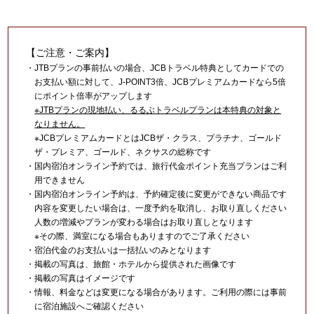
【ご注意・ご案内】
・JTBプランの事前払いの場合、JCBトラベル特典としてカードでの
お支払い額に対して、J-POINT3倍、JCBプレミアムカードなら5倍
にポイント倍率がアップします
※JTBプランの現地払い、るるぶトラベルプランは本特典の対象と
なりません。
※JCBプレミアムカードとはJCBザ・クラス、プラチナ、ゴールド
ザ・プレミア、ゴールド、ネクサスの総称です
・国内宿泊オンライン予約では、旅行代金ポイント充当プランはご利
用できません
・国内宿泊オンライン予約は、予約確定後に変更ができない商品です
内容を変更したい場合は、一度予約を取消し、お取り直しください
人数の増減やプランが変わる場合はお取り直しとなります
※その際、満室になる場合もありますのでご了承ください
・宿泊代金のお支払いは一括払いのみとなります
・掲載の写真は、旅館・ホテルから提供された画像です
・掲載の写真はイメージです
・情報、料金などは変更になる場合があります。ご利用の際には事前
に宿泊施設へご確認ください