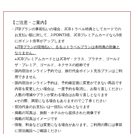
【ご注意・ご案内】
・JTBプランの事前払いの場合、JCBトラベル特典としてカードでの
お支払い額に対して、J-POINT3倍、JCBプレミアムカードなら5倍
にポイント倍率がアップします
※JTBプランの現地払い、るるぶトラベルプランは本特典の対象と
なりません。
※JCBプレミアムカードとはJCBザ・クラス、プラチナ、ゴールド
ザ・プレミア、ゴールド、ネクサスの総称です
・国内宿泊オンライン予約では、旅行代金ポイント充当プランはご利
用できません
・国内宿泊オンライン予約は、予約確定後に変更ができない商品です
内容を変更したい場合は、一度予約を取消し、お取り直しください
人数の増減やプランが変わる場合はお取り直しとなります
※その際、満室になる場合もありますのでご了承ください
・宿泊代金のお支払いは一括払いのみとなります
・掲載の写真は、旅館・ホテルから提供された画像です
・掲載の写真はイメージです
・情報、料金などは変更になる場合があります。ご利用の際には事前
に宿泊施設へご確認ください