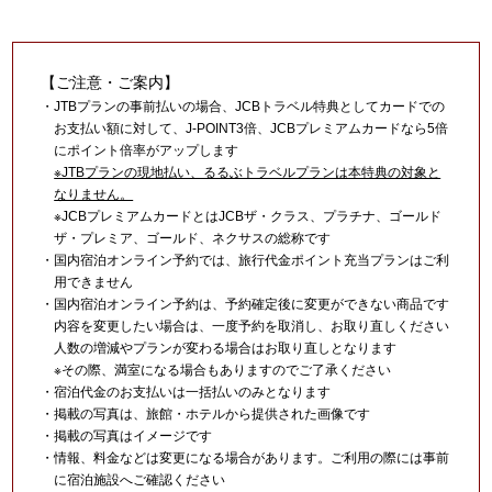
【ご注意・ご案内】
・JTBプランの事前払いの場合、JCBトラベル特典としてカードでの
お支払い額に対して、J-POINT3倍、JCBプレミアムカードなら5倍
にポイント倍率がアップします
※JTBプランの現地払い、るるぶトラベルプランは本特典の対象と
なりません。
※JCBプレミアムカードとはJCBザ・クラス、プラチナ、ゴールド
ザ・プレミア、ゴールド、ネクサスの総称です
・国内宿泊オンライン予約では、旅行代金ポイント充当プランはご利
用できません
・国内宿泊オンライン予約は、予約確定後に変更ができない商品です
内容を変更したい場合は、一度予約を取消し、お取り直しください
人数の増減やプランが変わる場合はお取り直しとなります
※その際、満室になる場合もありますのでご了承ください
・宿泊代金のお支払いは一括払いのみとなります
・掲載の写真は、旅館・ホテルから提供された画像です
・掲載の写真はイメージです
・情報、料金などは変更になる場合があります。ご利用の際には事前
に宿泊施設へご確認ください