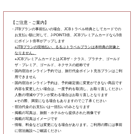
【ご注意・ご案内】
・JTBプランの事前払いの場合、JCBトラベル特典としてカードでの
お支払い額に対して、J-POINT3倍、JCBプレミアムカードなら5倍
にポイント倍率がアップします
※JTBプランの現地払い、るるぶトラベルプランは本特典の対象と
なりません。
※JCBプレミアムカードとはJCBザ・クラス、プラチナ、ゴールド
ザ・プレミア、ゴールド、ネクサスの総称です
・国内宿泊オンライン予約では、旅行代金ポイント充当プランはご利
用できません
・国内宿泊オンライン予約は、予約確定後に変更ができない商品です
内容を変更したい場合は、一度予約を取消し、お取り直しください
人数の増減やプランが変わる場合はお取り直しとなります
※その際、満室になる場合もありますのでご了承ください
・宿泊代金のお支払いは一括払いのみとなります
・掲載の写真は、旅館・ホテルから提供された画像です
・掲載の写真はイメージです
・情報、料金などは変更になる場合があります。ご利用の際には事前
に宿泊施設へご確認ください