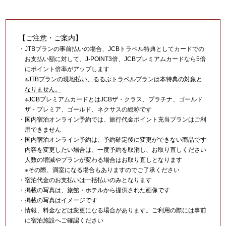
【ご注意・ご案内】
・JTBプランの事前払いの場合、JCBトラベル特典としてカードでの
お支払い額に対して、J-POINT3倍、JCBプレミアムカードなら5倍
にポイント倍率がアップします
※JTBプランの現地払い、るるぶトラベルプランは本特典の対象と
なりません。
※JCBプレミアムカードとはJCBザ・クラス、プラチナ、ゴールド
ザ・プレミア、ゴールド、ネクサスの総称です
・国内宿泊オンライン予約では、旅行代金ポイント充当プランはご利
用できません
・国内宿泊オンライン予約は、予約確定後に変更ができない商品です
内容を変更したい場合は、一度予約を取消し、お取り直しください
人数の増減やプランが変わる場合はお取り直しとなります
※その際、満室になる場合もありますのでご了承ください
・宿泊代金のお支払いは一括払いのみとなります
・掲載の写真は、旅館・ホテルから提供された画像です
・掲載の写真はイメージです
・情報、料金などは変更になる場合があります。ご利用の際には事前
に宿泊施設へご確認ください