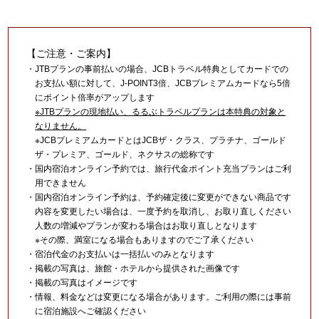
【ご注意・ご案内】
・JTBプランの事前払いの場合、JCBトラベル特典としてカードでの
お支払い額に対して、J-POINT3倍、JCBプレミアムカードなら5倍
にポイント倍率がアップします
※JTBプランの現地払い、るるぶトラベルプランは本特典の対象と
なりません。
※JCBプレミアムカードとはJCBザ・クラス、プラチナ、ゴールド
ザ・プレミア、ゴールド、ネクサスの総称です
・国内宿泊オンライン予約では、旅行代金ポイント充当プランはご利
用できません
・国内宿泊オンライン予約は、予約確定後に変更ができない商品です
内容を変更したい場合は、一度予約を取消し、お取り直しください
人数の増減やプランが変わる場合はお取り直しとなります
※その際、満室になる場合もありますのでご了承ください
・宿泊代金のお支払いは一括払いのみとなります
・掲載の写真は、旅館・ホテルから提供された画像です
・掲載の写真はイメージです
・情報、料金などは変更になる場合があります。ご利用の際には事前
に宿泊施設へご確認ください