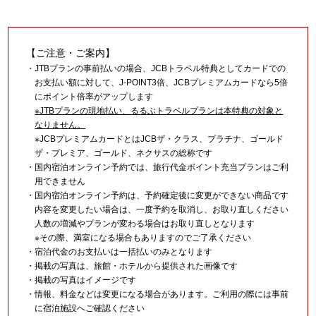
【ご注意・ご案内】
・JTBプランの事前払いの場合、JCBトラベル特典としてカードでの
お支払い額に対して、J-POINT3倍、JCBプレミアムカードなら5倍
にポイント倍率がアップします
※JTBプランの現地払い、るるぶトラベルプランは本特典の対象と
なりません。
※JCBプレミアムカードとはJCBザ・クラス、プラチナ、ゴールド
ザ・プレミア、ゴールド、ネクサスの総称です
・国内宿泊オンライン予約では、旅行代金ポイント充当プランはご利
用できません
・国内宿泊オンライン予約は、予約確定後に変更ができない商品です
内容を変更したい場合は、一度予約を取消し、お取り直しください
人数の増減やプランが変わる場合はお取り直しとなります
※その際、満室になる場合もありますのでご了承ください
・宿泊代金のお支払いは一括払いのみとなります
・掲載の写真は、旅館・ホテルから提供された画像です
・掲載の写真はイメージです
・情報、料金などは変更になる場合があります。ご利用の際には事前
に宿泊施設へご確認ください