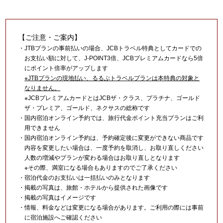
【ご注意・ご案内】
・JTBプランの事前払いの場合、JCBトラベル特典としてカードでの
お支払い額に対して、J-POINT3倍、JCBプレミアムカードなら5倍
にポイント倍率がアップします
※JTBプランの現地払い、るるぶトラベルプランは本特典の対象と
なりません。
※JCBプレミアムカードとはJCBザ・クラス、プラチナ、ゴールド
ザ・プレミア、ゴールド、ネクサスの総称です
・国内宿泊オンライン予約では、旅行代金ポイント充当プランはご利
用できません
・国内宿泊オンライン予約は、予約確定後に変更ができない商品です
内容を変更したい場合は、一度予約を取消し、お取り直しください
人数の増減やプランが変わる場合はお取り直しとなります
※その際、満室になる場合もありますのでご了承ください
・宿泊代金のお支払いは一括払いのみとなります
・掲載の写真は、旅館・ホテルから提供された画像です
・掲載の写真はイメージです
・情報、料金などは変更になる場合があります。ご利用の際には事前
に宿泊施設へご確認ください