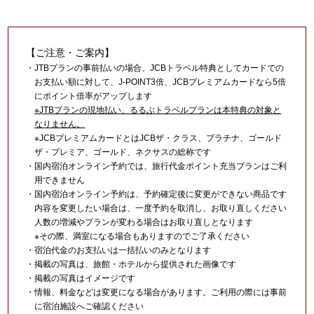
【ご注意・ご案内】
・JTBプランの事前払いの場合、JCBトラベル特典としてカードでの
お支払い額に対して、J-POINT3倍、JCBプレミアムカードなら5倍
にポイント倍率がアップします
※JTBプランの現地払い、るるぶトラベルプランは本特典の対象と
なりません。
※JCBプレミアムカードとはJCBザ・クラス、プラチナ、ゴールド
ザ・プレミア、ゴールド、ネクサスの総称です
・国内宿泊オンライン予約では、旅行代金ポイント充当プランはご利
用できません
・国内宿泊オンライン予約は、予約確定後に変更ができない商品です
内容を変更したい場合は、一度予約を取消し、お取り直しください
人数の増減やプランが変わる場合はお取り直しとなります
※その際、満室になる場合もありますのでご了承ください
・宿泊代金のお支払いは一括払いのみとなります
・掲載の写真は、旅館・ホテルから提供された画像です
・掲載の写真はイメージです
・情報、料金などは変更になる場合があります。ご利用の際には事前
に宿泊施設へご確認ください