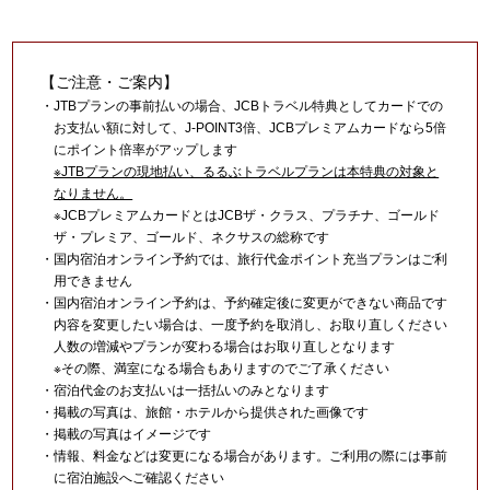
【ご注意・ご案内】
・JTBプランの事前払いの場合、JCBトラベル特典としてカードでの
お支払い額に対して、J-POINT3倍、JCBプレミアムカードなら5倍
にポイント倍率がアップします
※JTBプランの現地払い、るるぶトラベルプランは本特典の対象と
なりません。
※JCBプレミアムカードとはJCBザ・クラス、プラチナ、ゴールド
ザ・プレミア、ゴールド、ネクサスの総称です
・国内宿泊オンライン予約では、旅行代金ポイント充当プランはご利
用できません
・国内宿泊オンライン予約は、予約確定後に変更ができない商品です
内容を変更したい場合は、一度予約を取消し、お取り直しください
人数の増減やプランが変わる場合はお取り直しとなります
※その際、満室になる場合もありますのでご了承ください
・宿泊代金のお支払いは一括払いのみとなります
・掲載の写真は、旅館・ホテルから提供された画像です
・掲載の写真はイメージです
・情報、料金などは変更になる場合があります。ご利用の際には事前
に宿泊施設へご確認ください