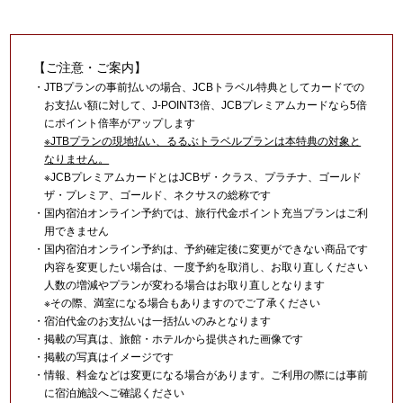
【ご注意・ご案内】
・JTBプランの事前払いの場合、JCBトラベル特典としてカードでの
お支払い額に対して、J-POINT3倍、JCBプレミアムカードなら5倍
にポイント倍率がアップします
※JTBプランの現地払い、るるぶトラベルプランは本特典の対象と
なりません。
※JCBプレミアムカードとはJCBザ・クラス、プラチナ、ゴールド
ザ・プレミア、ゴールド、ネクサスの総称です
・国内宿泊オンライン予約では、旅行代金ポイント充当プランはご利
用できません
・国内宿泊オンライン予約は、予約確定後に変更ができない商品です
内容を変更したい場合は、一度予約を取消し、お取り直しください
人数の増減やプランが変わる場合はお取り直しとなります
※その際、満室になる場合もありますのでご了承ください
・宿泊代金のお支払いは一括払いのみとなります
・掲載の写真は、旅館・ホテルから提供された画像です
・掲載の写真はイメージです
・情報、料金などは変更になる場合があります。ご利用の際には事前
に宿泊施設へご確認ください