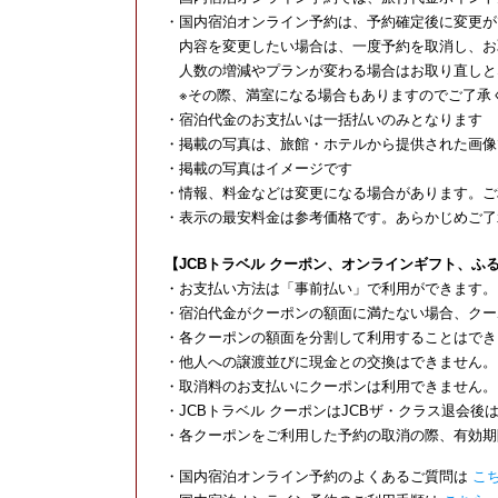
・国内宿泊オンライン予約は、予約確定後に変更が
内容を変更したい場合は、一度予約を取消し、お
人数の増減やプランが変わる場合はお取り直しと
※その際、満室になる場合もありますのでご了承
・宿泊代金のお支払いは一括払いのみとなります
・掲載の写真は、旅館・ホテルから提供された画像
・掲載の写真はイメージです
・情報、料金などは変更になる場合があります。ご
・表示の最安料金は参考価格です。あらかじめご了
【JCBトラベル クーポン、オンラインギフト、
・お支払い方法は「事前払い」で利用ができます。
・宿泊代金がクーポンの額面に満たない場合、クー
・各クーポンの額面を分割して利用することはでき
・他人への譲渡並びに現金との交換はできません。
・取消料のお支払いにクーポンは利用できません。
・JCBトラベル クーポンはJCBザ・クラス退会後
・各クーポンをご利用した予約の取消の際、有効期
・国内宿泊オンライン予約のよくあるご質問は
こ