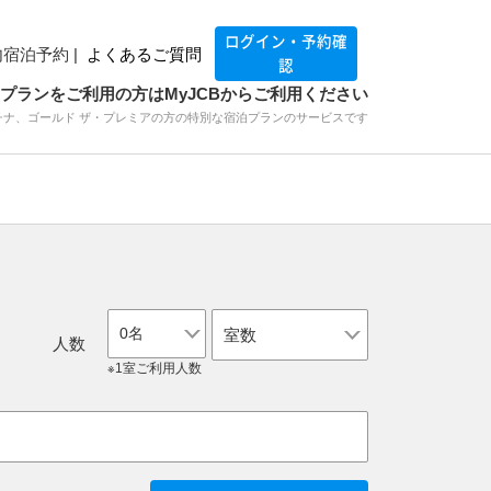
ログイン・予約確
宿泊予約 |
よくあるご質問
認
イプランをご利用の方は
MyJCBからご利用ください
チナ、ゴールド ザ・プレミアの方の
特別な宿泊プランのサービスです
0名
人数
※1室ご利用人数