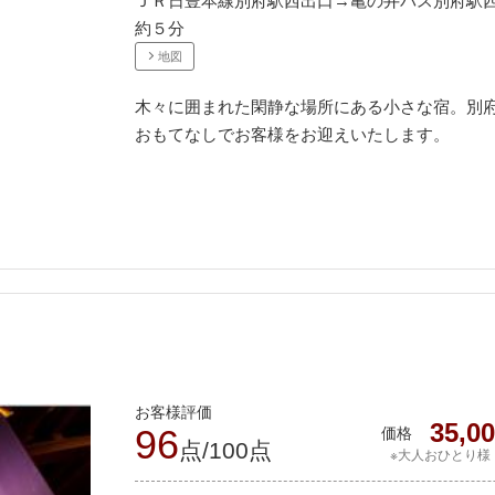
ＪＲ日豊本線別府駅西出口→亀の井バス別府駅
約５分
地図
木々に囲まれた閑静な場所にある小さな宿。別
おもてなしでお客様をお迎えいたします。
お客様評価
35,0
96
価格
点/100点
※大人おひとり様