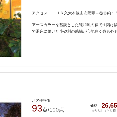
アクセス
ＪＲ久大本線由布院駅→徒歩約１
アースカラーを基調とした純和風の宿で１階は
で湯床に敷いた小砂利の感触が心地良く身も心
お客様評価
26,6
93
価格
点/100点
※大人おひとり様