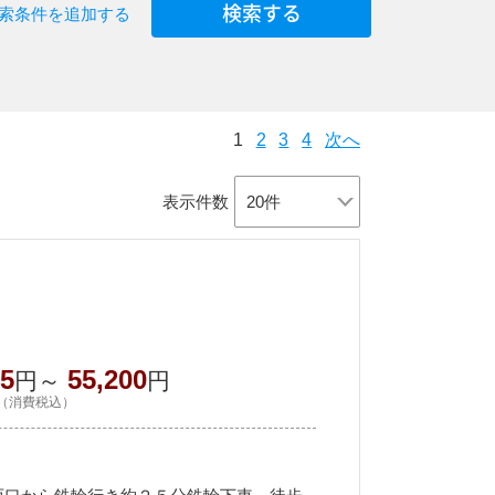
索条件を追加する
1
2
3
4
次へ
表示件数
75
55,200
円～
円
（消費税込）