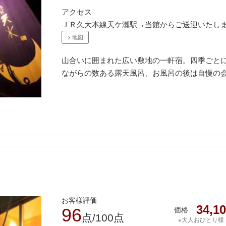
アクセス
ＪＲ久大本線天ケ瀬駅→当館からご送迎いたし
地図
山合いに囲まれた広い敷地の一軒宿。四季ごと
ながらの数ある露天風呂、お風呂の後は自慢の
お客様評価
34,1
96
価格
点/100点
※大人おひとり様