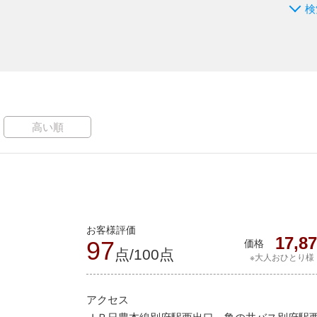
検
高い順
お客様評価
17,8
97
価格
点/100点
※大人おひとり様
アクセス