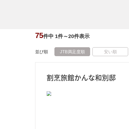
75
件中
1
件～
20
件表示
並び順
JTB満足度順
安い順
割烹旅館かんな和別邸