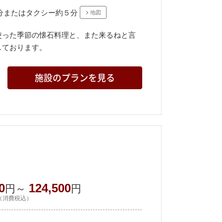
分またはタクシー約５分
地図
使った季節の懐石料理と、また来るねと言
しております。
施設のプランを見る
0
124,500
円～
円
（消費税込）