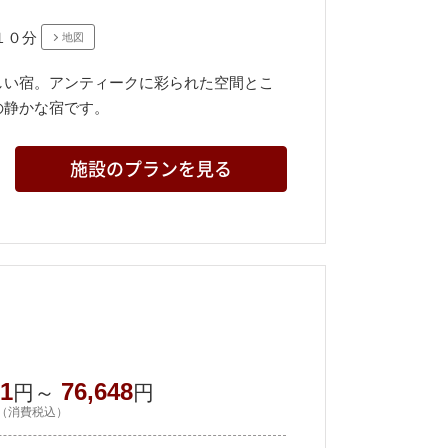
１０分
地図
しい宿。アンティークに彩られた空間とこ
の静かな宿です。
施設のプランを見る
71
76,648
円～
円
（消費税込）