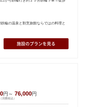
西口から鉄輪行き約２５分鉄輪下車→徒歩
府鉄輪の温泉と割烹旅館ならではの料理と
施設のプランを見る
00
76,000
円～
円
（消費税込）