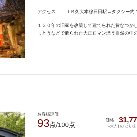
アクセス
ＪＲ久大本線日田駅→タクシー約
１３０年の旧家を改築して建てられた昔なつか
っとうなどで飾られた大正ロマン漂う自然の中
お客様評価
31,7
93
価格
点/100点
※大人おひとり様