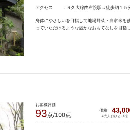
アクセス
ＪＲ久大線由布院駅→徒歩約１５
身体にやさしいを目指して地場野菜・自家米を
っていただけるような温かなおもてなしを目指
お客様評価
43,00
93
価格
点/100点
※大人おひとり様