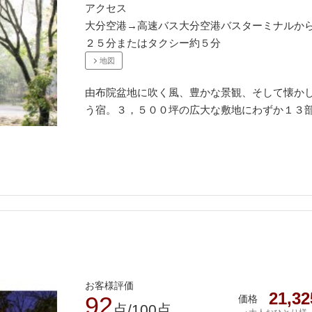
アクセス
大分空港→高速バス大分空港バスターミナルか
２５分またはタクシー約５分
地図
由布院盆地に吹く風、豊かな景観、そして懐か
う宿。３，５００坪の広大な敷地にわずか１３
お客様評価
21,32
92
価格
点/100点