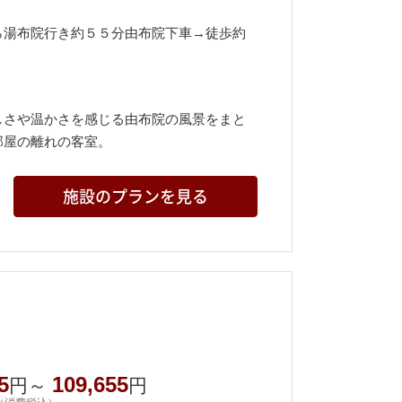
ら湯布院行き約５５分由布院下車→徒歩約
しさや温かさを感じる由布院の風景をまと
部屋の離れの客室。
施設のプランを見る
5
109,655
円～
円