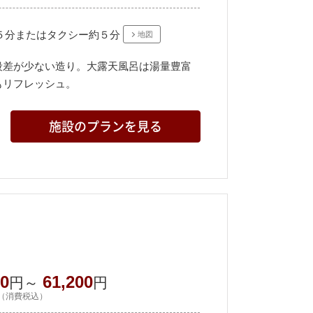
５分またはタクシー約５分
地図
段差が少ない造り。大露天風呂は湯量豊富
もリフレッシュ。
施設のプランを見る
50
61,200
円～
円
（消費税込）