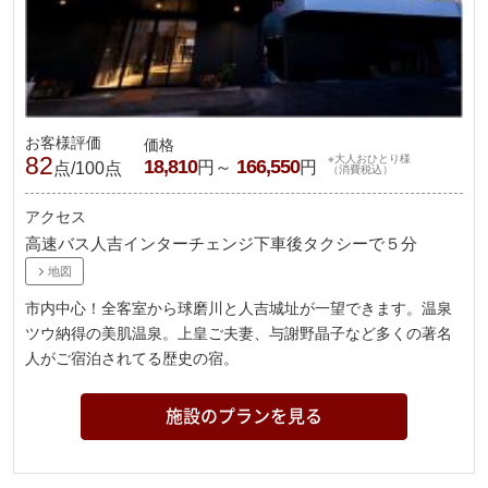
お客様評価
価格
82
※大人おひとり様
18,810
166,550
円～
円
点/100点
（消費税込）
アクセス
高速バス人吉インターチェンジ下車後タクシーで５分
地図
市内中心！全客室から球磨川と人吉城址が一望できます。温泉
ツウ納得の美肌温泉。上皇ご夫妻、与謝野晶子など多くの著名
人がご宿泊されてる歴史の宿。
施設のプランを見る