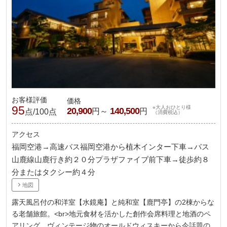
お客様評価
価格
95
※大人おひとり様
20,900
140,500
円～
円
点/100点
（消費税込）
アクセス
福岡空港→高速バス福岡空港から植木インター下車→バス
山鹿線山鹿行き約２０分プラザファイブ前下車→徒歩約８
分またはタクシー約４分
地図
露天風呂付の和洋室【水鏡庵】と純和室【鹿門亭】の2棟からな
る老舗旅館。<br>地元食材を活かした創作会席料理と地酒のペ
アリング、ヴィンテージ物のオールドウィスキーから今話題の