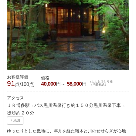
お客様評価
価格
91
※大人おひとり様
40,000
58,000
円～
円
点/100点
（消費税込）
アクセス
ＪＲ博多駅→バス黒川温泉行き約１５０分黒川温泉下車→
徒歩約２０分
地図
ゆったりとした敷地に、年月を経た雑木と川のせせらぎが心地