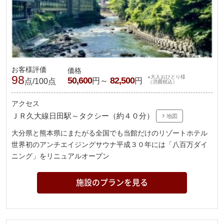
お客様評価
価格
98
※大人おひとり様
50,600
82,500
円～
円
点/100点
（消費税込）
アクセス
ＪＲ久大線日田駅～タクシー（約４０分）
地図
大分県と熊本県にまたがる全国でも当館だけのリゾートホテル
世界初のアンチエイジングサウナ平成３０年には「八百万ダイ
ニング」をリニュアルオープン
施設のプランを見る