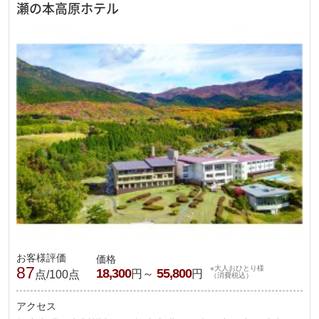
瀬の本高原ホテル
お客様評価
価格
87
※大人おひとり様
18,300
55,800
円～
円
点/100点
（消費税込）
アクセス