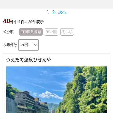
1
2
次へ
40
件中
1
件～
20
件表示
並び順
JTB満足度順
安い順
高い順
表示件数
つえたて温泉ひぜんや