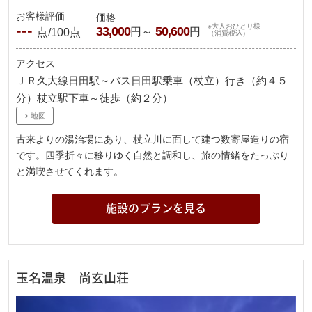
お客様評価
価格
---
※大人おひとり様
33,000
50,600
円～
円
点/100点
（消費税込）
アクセス
ＪＲ久大線日田駅～バス日田駅乗車（杖立）行き（約４５
分）杖立駅下車～徒歩（約２分）
地図
古来よりの湯治場にあり、杖立川に面して建つ数寄屋造りの宿
です。四季折々に移りゆく自然と調和し、旅の情緒をたっぷり
と満喫させてくれます。
施設のプランを見る
玉名温泉 尚玄山荘