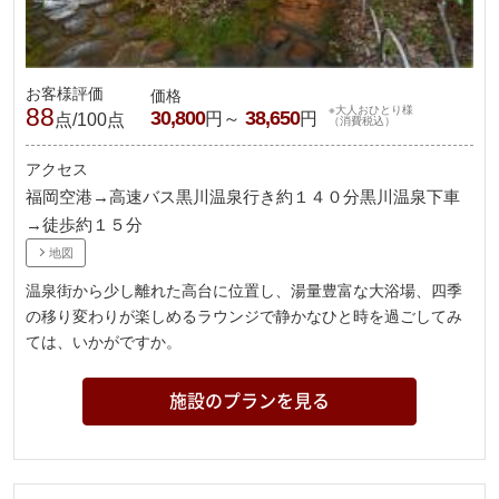
お客様評価
価格
88
※大人おひとり様
30,800
38,650
円～
円
点/100点
（消費税込）
アクセス
福岡空港→高速バス黒川温泉行き約１４０分黒川温泉下車
→徒歩約１５分
地図
温泉街から少し離れた高台に位置し、湯量豊富な大浴場、四季
の移り変わりが楽しめるラウンジで静かなひと時を過ごしてみ
ては、いかがですか。
施設のプランを見る