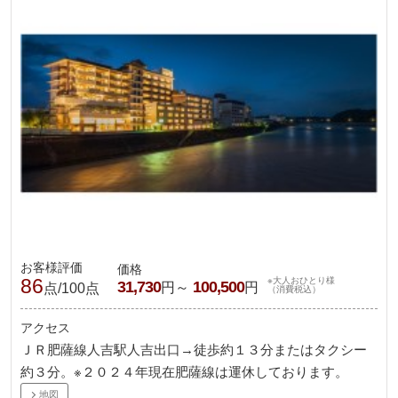
お客様評価
価格
86
※大人おひとり様
31,730
100,500
円～
円
点/100点
（消費税込）
アクセス
ＪＲ肥薩線人吉駅人吉出口→徒歩約１３分またはタクシー
約３分。※２０２４年現在肥薩線は運休しております。
地図