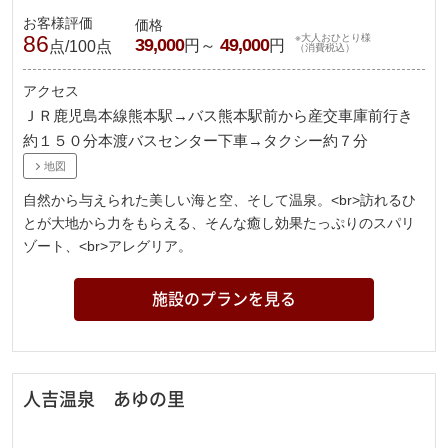
お客様評価
価格
86
※大人おひとり様
39,000
49,000
円～
円
点/100点
（消費税込）
アクセス
ＪＲ鹿児島本線熊本駅→バス熊本駅前から産交車庫前行き
約１５０分本渡バスセンター下車→タクシー約７分
地図
自然から与えられた美しい海と空、そして温泉。<br>訪れるひ
とが大地から力をもらえる、そんな癒し効果たっぷりのスパリ
ゾート、<br>アレグリア。
施設のプランを見る
人吉温泉 あゆの里