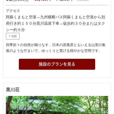
アクセス
阿蘇くまもと空港→九州横断バス阿蘇くまもと空港から別
府行き約１５０分黒川温泉下車→徒歩約３０分またはタク
シー約５分
地図
四季折々の自然が織りなす、日本の原風景ともいえる山里の集
落のような佇まいで、ゆっくりと寛げる穏やかな空間です。
施設のプランを見る
黒川荘