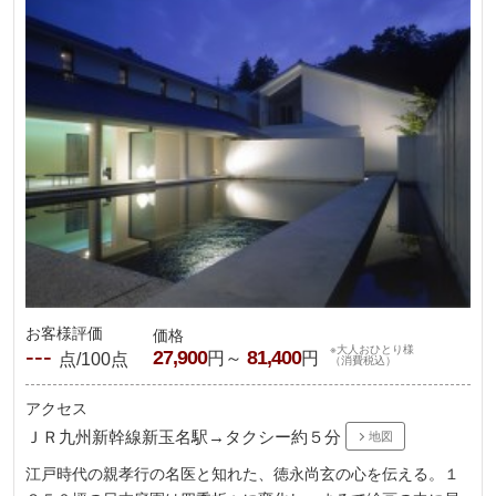
お客様評価
価格
---
※大人おひとり様
27,900
81,400
円～
円
点/100点
（消費税込）
アクセス
ＪＲ九州新幹線新玉名駅→タクシー約５分
地図
江戸時代の親孝行の名医と知れた、徳永尚玄の心を伝える。１