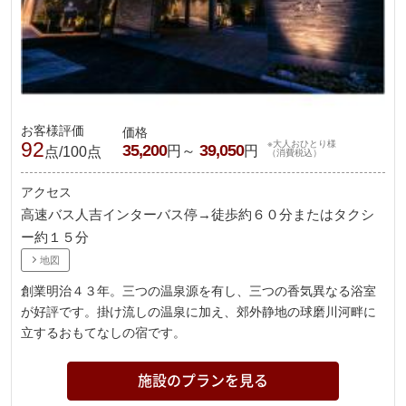
お客様評価
価格
92
※大人おひとり様
35,200
39,050
円～
円
点/100点
（消費税込）
アクセス
高速バス人吉インターバス停→徒歩約６０分またはタクシ
ー約１５分
地図
創業明治４３年。三つの温泉源を有し、三つの香気異なる浴室
が好評です。掛け流しの温泉に加え、郊外静地の球磨川河畔に
立するおもてなしの宿です。
施設のプランを見る