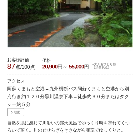
お客様評価
価格
87
※大人おひとり様
20,900
55,000
円～
円
点/100点
（消費税込）
アクセス
阿蘇くまもと空港→九州横断バス阿蘇くまもと空港から別
府行き約１２０分黒川温泉下車→徒歩約３０分またはタク
シー約５分
地図
自然を肌に感じて川沿いの露天風呂でゆっくり時を忘れてくつ
ろいで頂く。川のせせらぎをききながら和室でゆっくりと。