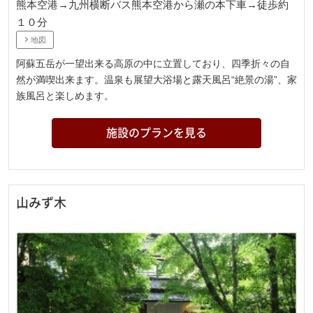
熊本空港→九州横断バス熊本空港から瀬の本下車→徒歩約
１０分
地図
阿蘇五岳が一望出来る高原の中に立置しており、四季折々の自
然が満喫出来ます。温泉も展望大浴場と露天風呂“絶景の湯”、家
族風呂と楽しめます。
施設のプランを見る
山みず木