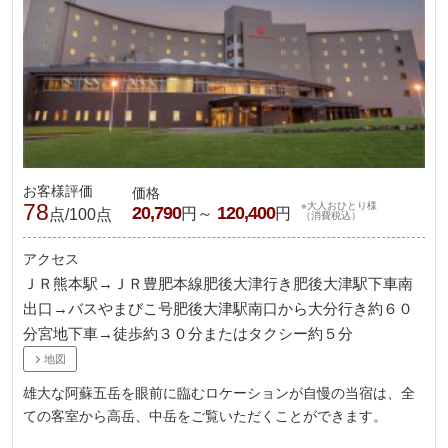
お客様評価
価格
78
※大人おひとり様
20,790
120,400
円～
円
点/100点
（消費税込）
アクセス
ＪＲ熊本駅→ＪＲ豊肥本線肥後大津行き肥後大津駅下車南
出口→バスやまびこ号肥後大津駅南口から大分行き約６０
分宮地下車→徒歩約３０分またはタクシー約５分
地図
雄大な阿蘇五岳を眼前に臨むロケーションが自慢の当宿は、全
ての客室から高岳、中岳をご覧いただくことができます。