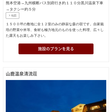
熊本空港→九州横断バス別府行き約１１０分黒川温泉下車
→タクシー約５分
地図
１５００坪の敷地に全１２室のみの静寂な森の宿です。自家栽
培の野菜や米等、食材も極力地元のものを使った料理、広々し
た露天もお楽しみ下さい。
施設のプランを見る
山鹿温泉清流荘