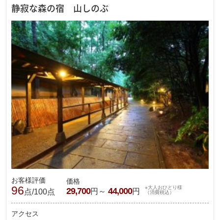
静寂な森の宿 山しのぶ
お客様評価
価格
96
※大人おひとり様
29,700
44,000
円～
円
点/100点
（消費税込）
アクセス