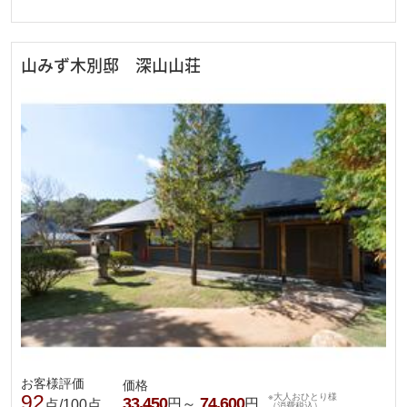
山みず木別邸 深山山荘
お客様評価
価格
92
※大人おひとり様
33,450
74,600
円～
円
点/100点
（消費税込）