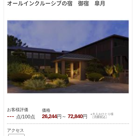
オールインクルーシブの宿 御宿 皐月
お客様評価
価格
---
※大人おひとり様
26,244
72,840
円～
円
点/100点
（消費税込）
アクセス