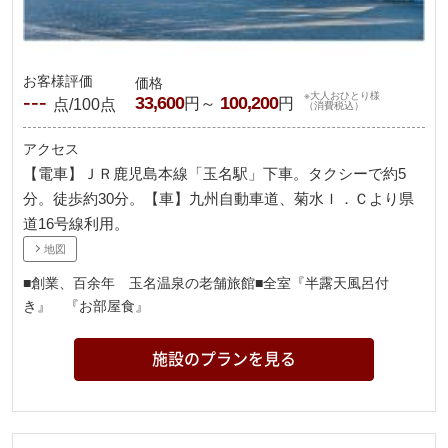
お客様評価
価格
---
※大人おひとり様
33,600
100,200
円～
円
点/100点
（消費税込）
アクセス
【電車】ＪＲ鹿児島本線「玉名駅」下車。タクシーで約5
分。徒歩約30分。【車】九州自動車道、菊水Ｉ．Ｃより県
道16号線利用。
地図
■創業、百余年 玉名温泉の老舗旅館■全室『半露天風呂付
き』 『お部屋食』
施設のプランを見る