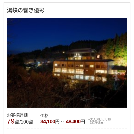
湯峡の響き優彩
お客様評価
価格
79
※大人おひとり様
34,100
48,400
円～
円
点/100点
（消費税込）