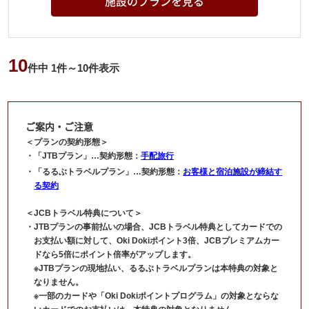
施設のプランを見る
10
件中
1
件～
10
件表示
ご案内・ご注意
＜プランの契約形態＞
「JTBプラン」…契約形態：
手配旅行
「るるぶトラベルプラン」…契約形態：
お客様と宿泊施設が締結す
る契約
＜JCBトラベル特典について＞
JTBプランの事前払いの場合、JCBトラベル特典としてカードでの
お支払い額に対して、Oki Dokiポイント3倍、JCBプレミアムカー
ドなら5倍にポイント倍率がアップします。
※JTBプランの現地払い、るるぶトラベルプランは本特典の対象と
なりません。
※一部のカードや「Oki Dokiポイントプログラム」の対象とならな