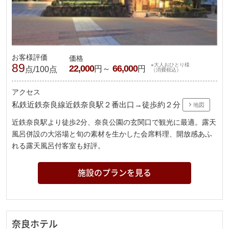
お客様評価
価格
89
※大人おひとり様
22,000
66,000
円～
円
点/100点
（消費税込）
アクセス
私鉄近鉄奈良線近鉄奈良駅２番出口→徒歩約２分
地図
近鉄奈良駅より徒歩2分、奈良公園の玄関口で観光に最適。露天
風呂併設の大浴場と旬の素材を生かした会席料理、開放感あふ
れる露天風呂付客室も好評。
施設のプランを見る
奈良ホテル