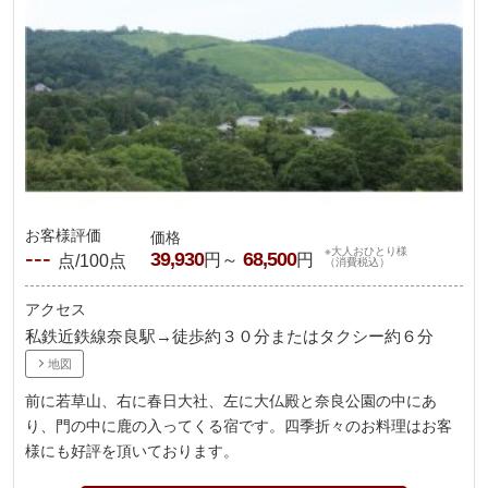
お客様評価
価格
---
※大人おひとり様
39,930
68,500
円～
円
点/100点
（消費税込）
アクセス
私鉄近鉄線奈良駅→徒歩約３０分またはタクシー約６分
地図
前に若草山、右に春日大社、左に大仏殿と奈良公園の中にあ
り、門の中に鹿の入ってくる宿です。四季折々のお料理はお客
様にも好評を頂いております。