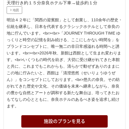
天理行き約１５分奈良ホテル下車→徒歩約１分
地図
明治４２年に「関西の迎賓館」として創業し、110余年の歴史・
伝統を継承し、日本を代表するクラシックホテルとして奈良の
地に佇んでいます。<br><br>「JOURNEY THROUGH TIME ゆ
っくりと時空の記憶を刻み続ける、ここにしかない時間を」を
ブランドコンセプトに、唯一無二の非日常感溢れる時間へと誘
います。<br><br>2026年秋、新館は西館として生まれ変わりま
す。<br>いくつもの時代を紡ぎ、大切に受け継がれてきた本館
と共に、これまでもこれからも、清らかで動ぜずありのままに
この地に佇みたいと、西館は「清澄悠然（せいりょうゆうぜ
ん）」をコンセプトにしております。<br>悠久の奈良。その紡
がれてきた歴史や文化、その価値を未来へ継承しながら、奈良
の豊かな自然とアートが調和する新たな舞台は、培ってきたお
もてなしの心とともに、奈良ホテルのあるべき姿を追求し続け
ます。
施設のプランを見る