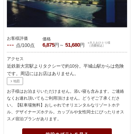
お客様評価
価格
---
※大人おひとり様
6,875
51,680
円～
円
点/100点
（消費税込）
アクセス
近鉄新大宮駅よりタクシーで約10分。平城山駅からは危険
です。周辺にはお店はありません。
地図
お子様はお泊まりいただけません。添い寝も含みます。ご連絡
なくお連れ頂いてもご利用頂けません。どうぞご了承くださ
い。【駐車場無料】おしゃれでオリエンタルなリゾートホテ
ル、デザイナーズホテル。カップルや女性同士にぴったりオス
スメ宿泊プランがあります。