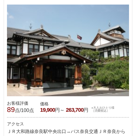
お客様評価
価格
89
※大人おひとり様
19,900
263,700
円～
円
点/100点
（消費税込）
アクセス
ＪＲ大和路線奈良駅中央出口→バス奈良交通ＪＲ奈良から