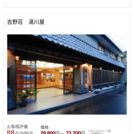
吉野荘 湯川屋
お客様評価
価格
88
※大人おひとり様
29,800
73,700
円～
円
点/100点
（消費税込）