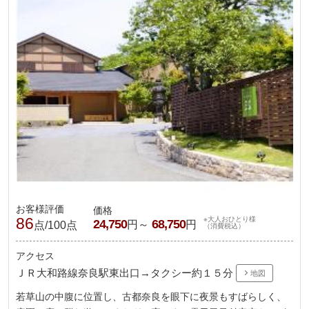
お客様評価
価格
86
※大人おひとり様
24,750
68,750
円～
円
点/100点
（消費税込）
アクセス
ＪＲ大和路線奈良駅東出口→タクシー約１５分
地図
若草山の中腹に位置し、古都奈良を眼下に夜景もすばらしく、