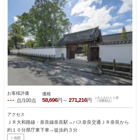
お客様評価
価格
---
※大人おひとり様
58,696
271,216
円～
円
点/100点
（消費税込）
アクセス
ＪＲ大和路線・奈良線奈良駅→バス奈良交通ＪＲ奈良から
約１０分県庁東下車→徒歩約３分
地図