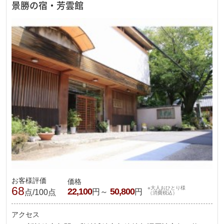
景勝の宿・芳雲館
お客様評価
価格
68
※大人おひとり様
22,100
50,800
円～
円
点/100点
（消費税込）
アクセス