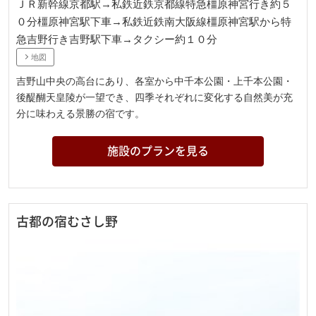
ＪＲ新幹線京都駅→私鉄近鉄京都線特急橿原神宮行き約５
０分橿原神宮駅下車→私鉄近鉄南大阪線橿原神宮駅から特
急吉野行き吉野駅下車→タクシー約１０分
地図
吉野山中央の高台にあり、各室から中千本公園・上千本公園・
後醍醐天皇陵が一望でき、四季それぞれに変化する自然美が充
分に味わえる景勝の宿です。
施設のプランを見る
古都の宿むさし野