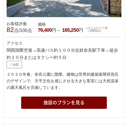
お客様評価
価格
82
※大人おひとり様
76,400
165,250
円～
円
点/100点
（消費税込）
アクセス
関西国際空港→高速バス約１００分近鉄奈良駅下車→徒歩
約２０分またはタクシー約５分
地図
２０２０年春、奈良公園に開業。建物は世界的建築家隈研吾氏
のデザインで、天平文化を感じさせる大きな客室には天然温泉
の露天風呂を完備しています。
施設のプランを見る