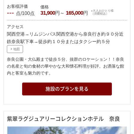
お客様評価
価格
---
※大人おひとり様
31,900
165,000
円～
円
点/100点
（消費税込）
アクセス
関西空港→リムジンバス関西空港から奈良行き約９０分近
鉄奈良駅下車→徒歩約１０分またはタクシー約５分
地図
奈良公園・大仏殿まで徒歩５分、抜群のロケーション！！奈良
の名産と旬の食材の華やかな大和懐石料理が好評。お洒落な館
内と客室も魅力的です。
施設のプランを見る
紫翠ラグジュアリーコレクションホテル 奈良