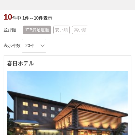
10
件中
1
件～
10
件表示
並び順
JTB満足度順
安い順
高い順
表示件数
春日ホテル