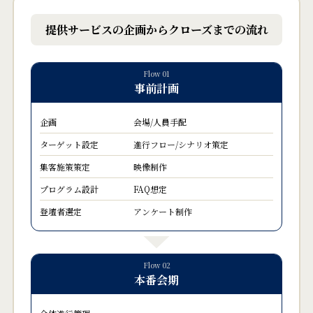
提供サービスの企画から
クローズまでの流れ
Flow 01
事前計画
企画
会場/人員手配
ターゲット設定
進行フロー/シナリオ策定
集客施策策定
映像制作
プログラム設計
FAQ想定
登壇者選定
アンケート制作
Flow 02
本番会期